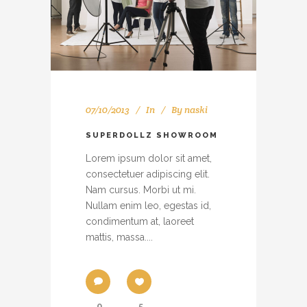
07/10/2013
In
By
naski
SUPERDOLLZ SHOWROOM
Lorem ipsum dolor sit amet,
consectetuer adipiscing elit.
Nam cursus. Morbi ut mi.
Nullam enim leo, egestas id,
condimentum at, laoreet
mattis, massa....
0
5