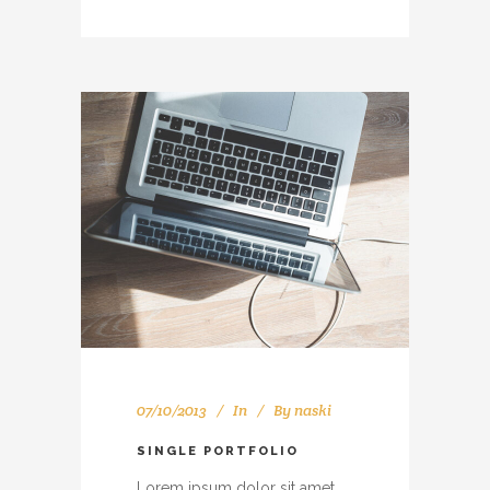
07/10/2013
In
By
naski
SINGLE PORTFOLIO
Lorem ipsum dolor sit amet,