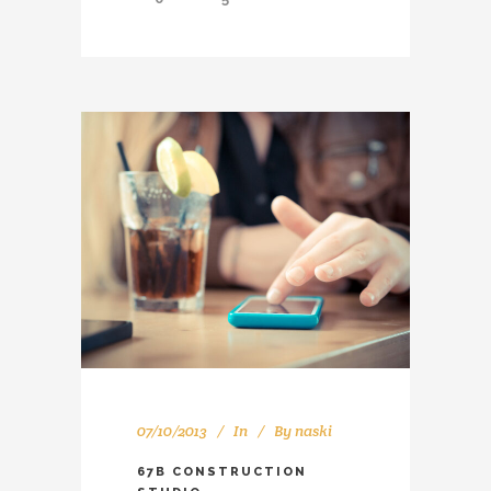
07/10/2013
In
By
naski
67B CONSTRUCTION