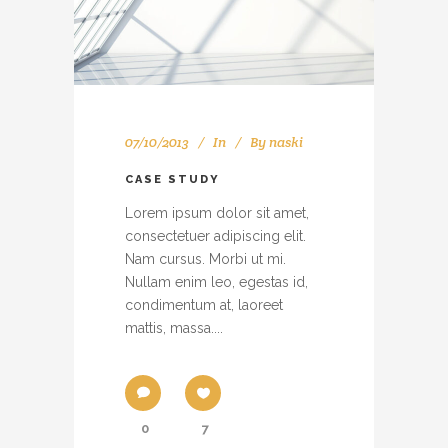
07/10/2013
In
By
naski
CASE STUDY
Lorem ipsum dolor sit amet,
consectetuer adipiscing elit.
Nam cursus. Morbi ut mi.
Nullam enim leo, egestas id,
condimentum at, laoreet
mattis, massa....
0
7