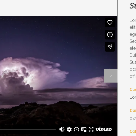
S
Lor
eli
ege
Sed
ele
Dui
Sus
occ
off
Cus
Lo
Da
07
Ca