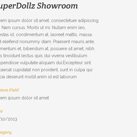
uperDollz Showroom
em ipsum dolor sit amet, consectetuer adipiscing
t. Nam cursus. Morbi ut mi. Nullam enim leo,
stas id, condimentum at, laoreet mattis, massa.
 eleifend nonummy diam. Praesent mauris ante,
mentum et, bibendum at, posuere sit amet, nibh.
s tincidunt lectus quis dui viverra vestibulum.
pendisse vulputate aliquam dui.Excepteur sint
aecat cupidatat non proident, sunt in culpa qui
icia deserunt mollit anim id est laborum
tom Field
rem ipsum dolor sit amet
te
/10/2013
tegory