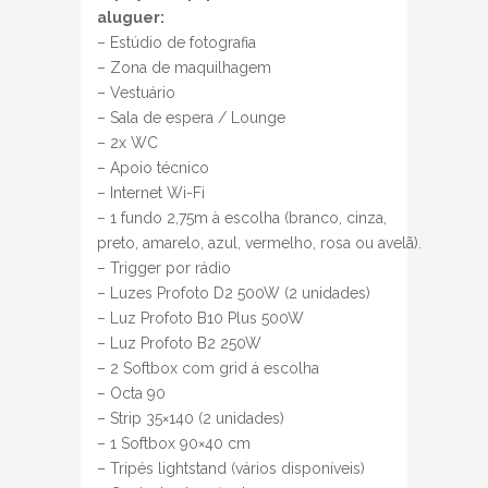
aluguer:
– Estúdio de fotografia
– Zona de maquilhagem
– Vestuário
– Sala de espera / Lounge
– 2x WC
– Apoio técnico
– Internet Wi-Fi
– 1 fundo 2,75m à escolha (branco, cinza,
preto, amarelo, azul, vermelho, rosa ou avelã).
– Trigger por rádio
– Luzes Profoto D2 500W (2 unidades)
– Luz Profoto B10 Plus 500W
– Luz Profoto B2 250W
– 2 Softbox com grid á escolha
– Octa 90
– Strip 35×140 (2 unidades)
– 1 Softbox 90×40 cm
– Tripés lightstand (vários disponíveis)