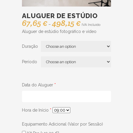
ALUGUER DE ESTÚDIO
67,65
€
498,15
€
Price
–
IVA Incluido
range:
Aluguer de estúdio fotográfico e vídeo
67,65 €
through
Duração
498,15 €
Período
Data do Aluguer
*
Hora de Início
*
Equipamento Adicional (Valor por Sessão)